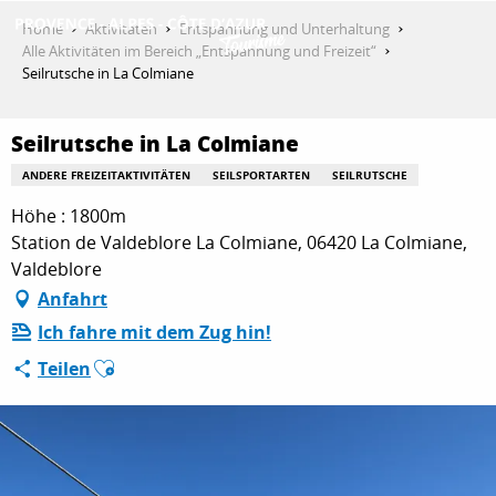
Aller
Home
Aktivitäten
Entspannung und Unterhaltung
au
Alle Aktivitäten im Bereich „Entspannung und Freizeit“
contenu
Seilrutsche in La Colmiane
ENTDECKEN
principal
Seilrutsche in La Colmiane
AKTIVITÄTEN
ANDERE FREIZEITAKTIVITÄTEN
SEILSPORTARTEN
SEILRUTSCHE
Höhe : 1800m
Station de Valdeblore La Colmiane, 06420 La Colmiane,
AUFENTHALT
Valdeblore
Anfahrt
Ich fahre mit dem Zug hin!
ESPACE PRO
Ajouter aux favoris
Teilen