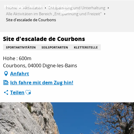
Aller
Home
Aktivitäten
Entspannung und Unterhaltung
au
Alle Aktivitäten im Bereich „Entspannung und Freizeit“
contenu
Site d'escalade de Courbons
ENTDECKEN
principal
Site d'escalade de Courbons
AKTIVITÄTEN
SPORTAKTIVITÄTEN
SEILSPORTARTEN
KLETTERSTELLE
Höhe : 600m
Courbons, 04000 Digne-les-Bains
AUFENTHALT
Anfahrt
Ich fahre mit dem Zug hin!
Ajouter aux favoris
Teilen
ESPACE PRO