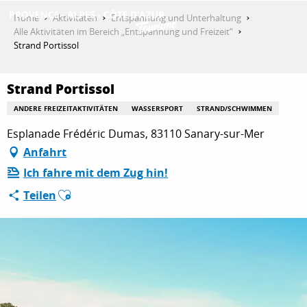
Aller
Home
Aktivitäten
Entspannung und Unterhaltung
au
Alle Aktivitäten im Bereich „Entspannung und Freizeit“
contenu
Strand Portissol
ENTDECKEN
principal
Strand Portissol
AKTIVITÄTEN
ANDERE FREIZEITAKTIVITÄTEN
WASSERSPORT
STRAND/SCHWIMMEN
Esplanade Frédéric Dumas, 83110 Sanary-sur-Mer
Anfahrt
AUFENTHALT
Ich fahre mit dem Zug hin!
Ajouter aux favoris
Teilen
ESPACE PRO