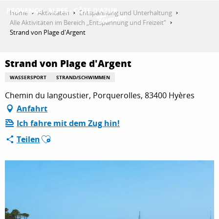
Aller
Home
Aktivitäten
Entspannung und Unterhaltung
au
Alle Aktivitäten im Bereich „Entspannung und Freizeit“
contenu
Strand von Plage d'Argent
ENTDECKEN
principal
Strand von Plage d'Argent
AKTIVITÄTEN
WASSERSPORT
STRAND/SCHWIMMEN
Chemin du langoustier, Porquerolles, 83400 Hyères
Anfahrt
AUFENTHALT
Ich fahre mit dem Zug hin!
Ajouter aux favoris
Teilen
ESPACE PRO