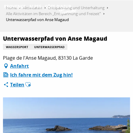
Aller
Home
Aktivitäten
Entspannung und Unterhaltung
au
Alle Aktivitäten im Bereich „Entspannung und Freizeit“
contenu
Unterwasserpfad von Anse Magaud
ENTDECKEN
principal
Unterwasserpfad von Anse Magaud
AKTIVITÄTEN
WASSERSPORT
UNTERWASSERPFAD
Plage de l'Anse Magaud, 83130 La Garde
Anfahrt
AUFENTHALT
Ich fahre mit dem Zug hin!
Ajouter aux favoris
Teilen
ESPACE PRO