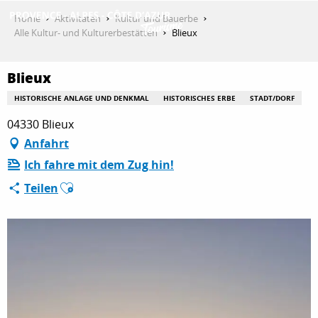
Aller
Home
Aktivitäten
Kultur und Bauerbe
au
Alle Kultur- und Kulturerbestätten
Blieux
contenu
ENTDECKEN
principal
Blieux
HISTORISCHE ANLAGE UND DENKMAL
HISTORISCHES ERBE
STADT/DORF
AKTIVITÄTEN
04330 Blieux
Anfahrt
Ich fahre mit dem Zug hin!
AUFENTHALT
Ajouter aux favoris
Teilen
ESPACE PRO