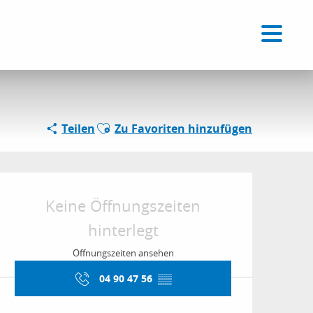
Voir les favoris
DE
Suche
Ajouter aux favoris
Teilen
Zu Favoriten hinzufügen
Öffnungszeiten & Kon
Keine Öffnungszeiten
hinterlegt
Öffnungszeiten ansehen
04 90 47 56
▒▒