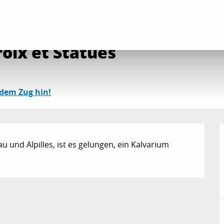
und Kulturerbestätten
Calvaire, Oratoires, Croix et Statues
roix et Statues
 dem Zug hin!
 und Alpilles, ist es gelungen, ein Kalvarium 