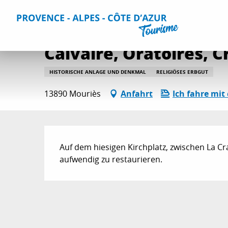
Aller
Home
Aktivitäten
Kultur und Bauerbe
Alle Kultur- 
au
contenu
principal
Calvaire, Oratoires, C
HISTORISCHE ANLAGE UND DENKMAL
RELIGIÖSES ERBGUT
13890 Mouriès
Anfahrt
Ich fahre mit
Beschreibung
Auf dem hiesigen Kirchplatz, zwischen La Crau
aufwendig zu restaurieren.