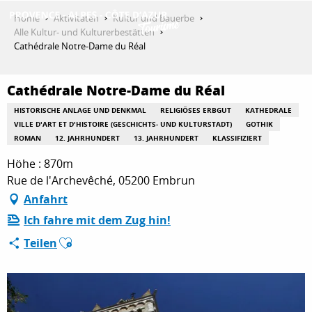
Aller
Home
Aktivitäten
Kultur und Bauerbe
au
Alle Kultur- und Kulturerbestätten
contenu
Cathédrale Notre-Dame du Réal
ENTDECKEN
principal
Cathédrale Notre-Dame du Réal
AKTIVITÄTEN
HISTORISCHE ANLAGE UND DENKMAL
RELIGIÖSES ERBGUT
KATHEDRALE
VILLE D'ART ET D'HISTOIRE (GESCHICHTS- UND KULTURSTADT)
GOTHIK
ROMAN
12. JAHRHUNDERT
13. JAHRHUNDERT
KLASSIFIZIERT
Höhe : 870m
AUFENTHALT
Rue de l'Archevêché, 05200 Embrun
Anfahrt
ESPACE PRO
Ich fahre mit dem Zug hin!
Ajouter aux favoris
Teilen