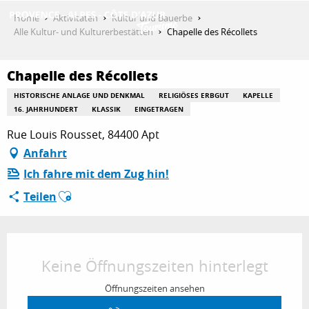
Aller
Home
Aktivitäten
Kultur und Bauerbe
au
Alle Kultur- und Kulturerbestätten
Chapelle des Récollets
contenu
ENTDECKEN
principal
Chapelle des Récollets
HISTORISCHE ANLAGE UND DENKMAL
RELIGIÖSES ERBGUT
KAPELLE
AKTIVITÄTEN
16. JAHRHUNDERT
KLASSIK
EINGETRAGEN
Rue Louis Rousset, 84400 Apt
Anfahrt
AUFENTHALT
Ich fahre mit dem Zug hin!
Ajouter aux favoris
Teilen
ESPACE PRO
Öffnungszeiten & Kontaktdaten
Keine Öffnungszeiten hinterlegt
Öffnungszeiten ansehen