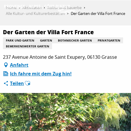
Aller
Home
Aktivitäten
Kultur und Bauerbe
au
Alle Kultur- und Kulturerbestätten
Der Garten der Villa Fort France
contenu
ENTDECKEN
principal
Der Garten der Villa Fort France
PARK UND GARTEN
GARTEN
BOTANISCHER GARTEN
PRIVATGARTEN
AKTIVITÄTEN
BEMERKENSWERTER GARTEN
237 Avenue Antoine de Saint Exupery, 06130 Grasse
Anfahrt
AUFENTHALT
Ich fahre mit dem Zug hin!
Ajouter aux favoris
Teilen
ESPACE PRO