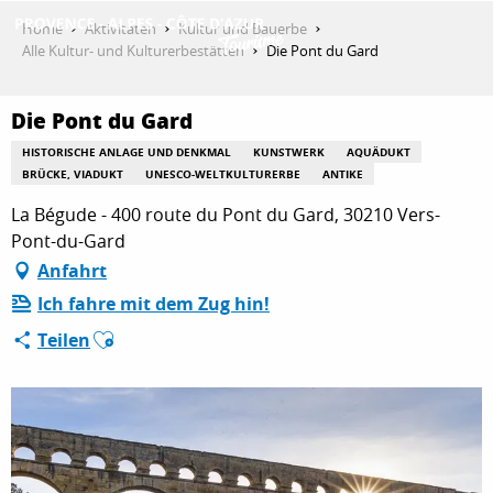
Aller
Home
Aktivitäten
Kultur und Bauerbe
au
Alle Kultur- und Kulturerbestätten
Die Pont du Gard
contenu
ENTDECKEN
principal
Die Pont du Gard
HISTORISCHE ANLAGE UND DENKMAL
KUNSTWERK
AQUÄDUKT
AKTIVITÄTEN
BRÜCKE, VIADUKT
UNESCO-WELTKULTURERBE
ANTIKE
La Bégude - 400 route du Pont du Gard, 30210 Vers-
Pont-du-Gard
AUFENTHALT
Anfahrt
Ich fahre mit dem Zug hin!
Ajouter aux favoris
Teilen
ESPACE PRO