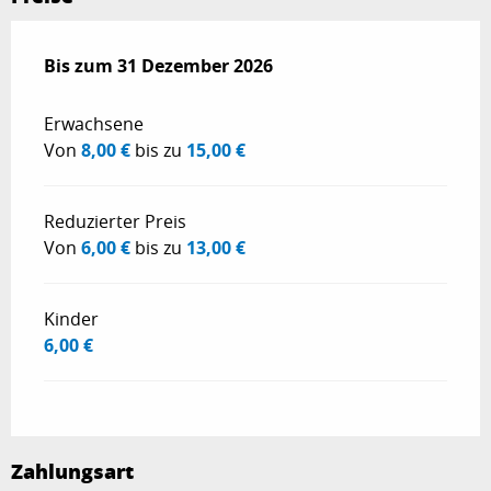
ab
Bis zum
13 November 2025
31 Dezember 2026
bis zum
31 Dezember 2026
Erwachsene
Von
8,00 €
bis zu
15,00 €
Reduzierter Preis
Von
6,00 €
bis zu
13,00 €
Kinder
6,00 €
Zahlungsart