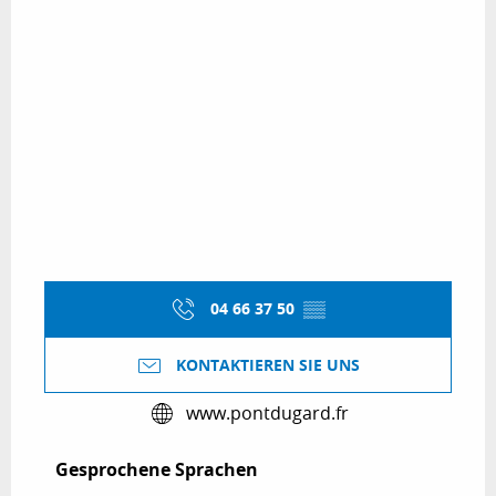
04 66 37 50
▒▒
KONTAKTIEREN SIE UNS
www.pontdugard.fr
Gesprochene Sprachen
Gesprochene Sprachen