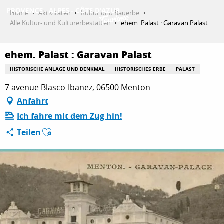
Aller
Home
Aktivitäten
Kultur und Bauerbe
au
Alle Kultur- und Kulturerbestätten
ehem. Palast : Garavan Palast
contenu
principal
ehem. Palast : Garavan Palast
HISTORISCHE ANLAGE UND DENKMAL
HISTORISCHES ERBE
PALAST
7 avenue Blasco-Ibanez, 06500 Menton
Anfahrt
Ich fahre mit dem Zug hin!
ENTDECKEN
Ajouter aux favoris
Teilen
AKTIVITÄTEN
AUFENTHALT