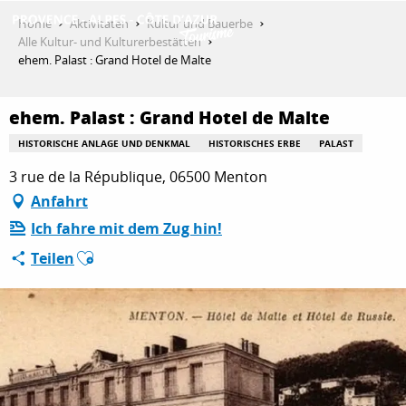
Aller
Home
Aktivitäten
Kultur und Bauerbe
au
Alle Kultur- und Kulturerbestätten
contenu
ehem. Palast : Grand Hotel de Malte
ENTDECKEN
principal
ehem. Palast : Grand Hotel de Malte
AKTIVITÄTEN
HISTORISCHE ANLAGE UND DENKMAL
HISTORISCHES ERBE
PALAST
3 rue de la République, 06500 Menton
Anfahrt
AUFENTHALT
Ich fahre mit dem Zug hin!
Ajouter aux favoris
Teilen
ESPACE PRO