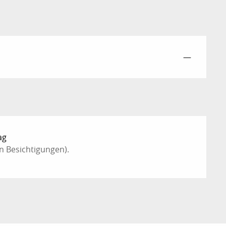
—
ag
n Besichtigungen).