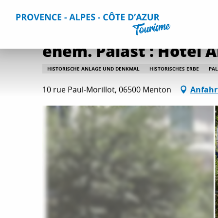
Aller
Home
Aktivitäten
Kultur und Bauerbe
Alle Kultur- 
au
contenu
principal
ehem. Palast : Hotel 
HISTORISCHE ANLAGE UND DENKMAL
HISTORISCHES ERBE
PAL
10 rue Paul-Morillot, 06500 Menton
Anfahr