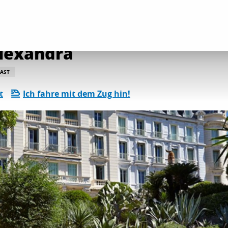
und Kulturerbestätten
ehem. Palast : Hotel Alexandra
Alexandra
AST
t
Ich fahre mit dem Zug hin!