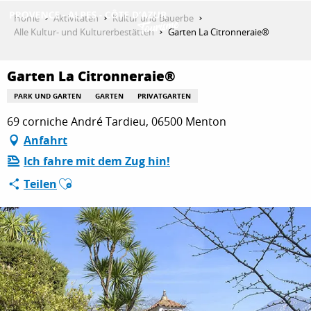
Aller
Home
Aktivitäten
Kultur und Bauerbe
au
Alle Kultur- und Kulturerbestätten
Garten La Citronneraie®
contenu
ENTDECKEN
principal
Garten La Citronneraie®
PARK UND GARTEN
GARTEN
PRIVATGARTEN
AKTIVITÄTEN
69 corniche André Tardieu, 06500 Menton
Anfahrt
Ich fahre mit dem Zug hin!
AUFENTHALT
Ajouter aux favoris
Teilen
ESPACE PRO