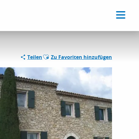
Voir les favoris
DE
Suche
Ajouter aux favoris
Teilen
Zu Favoriten hinzufügen