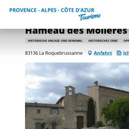
Aller
Home
Aktivitäten
Kultur und Bauerbe
Alle Kultur- 
au
contenu
principal
Hameau des Molières
HISTORISCHE ANLAGE UND DENKMAL
HISTORISCHES ERBE
OP
83136 La Roquebrussanne
Anfahrt
Ic