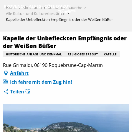
Aller
Home
Aktivitäten
Kultur und Bauerbe
au
Alle Kultur- und Kulturerbestätten
contenu
Kapelle der Unbefleckten Empfängnis oder der Weißen Büßer
ENTDECKEN
principal
Kapelle der Unbefleckten Empfängnis oder
der Weißen Büßer
AKTIVITÄTEN
HISTORISCHE ANLAGE UND DENKMAL
RELIGIÖSES ERBGUT
KAPELLE
Rue Grimaldi, 06190 Roquebrune-Cap-Martin
AUFENTHALT
Anfahrt
Ich fahre mit dem Zug hin!
Ajouter aux favoris
Teilen
ESPACE PRO