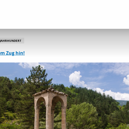
und Kulturerbestätten
La Croix romane
 JAHRHUNDERT
em Zug hin!