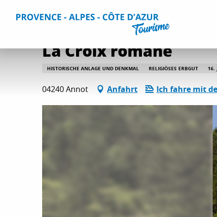
Aller
Home
Aktivitäten
Kultur und Bauerbe
Alle Kultur- 
au
contenu
principal
La Croix romane
HISTORISCHE ANLAGE UND DENKMAL
RELIGIÖSES ERBGUT
16.
04240 Annot
Anfahrt
Ich fahre mit d