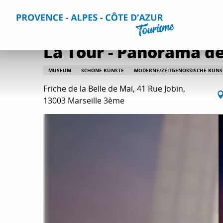
Aller
Home
Aktivitäten
Kultur und Bauerbe
Alle Kultur- 
au
contenu
principal
La Tour - Panorama der
MUSEUM
SCHÖNE KÜNSTE
MODERNE/ZEITGENÖSSISCHE KUNS
Friche de la Belle de Mai, 41 Rue Jobin,
13003 Marseille 3ème