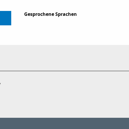
Gesprochene Sprachen
Gesprochene Sprachen
e