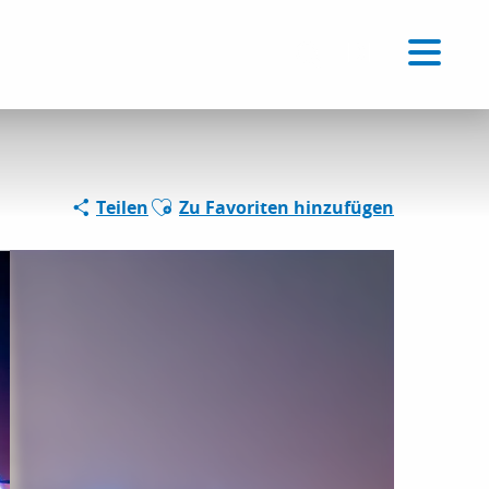
Voir les favoris
DE
Suche
Ajouter aux favoris
Teilen
Zu Favoriten hinzufügen