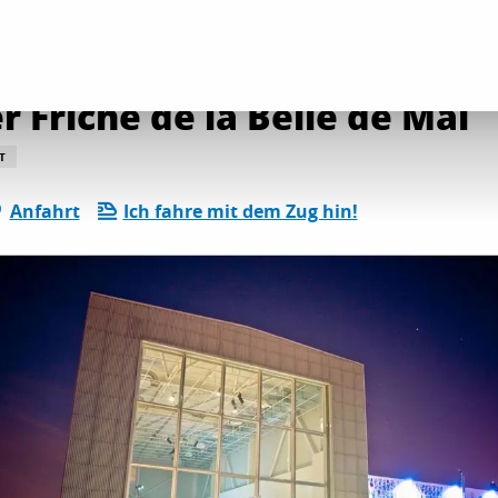
und Kulturerbestätten
La Tour - Panorama der Friche de la Belle de Mai
 Friche de la Belle de Mai
T
Anfahrt
Ich fahre mit dem Zug hin!