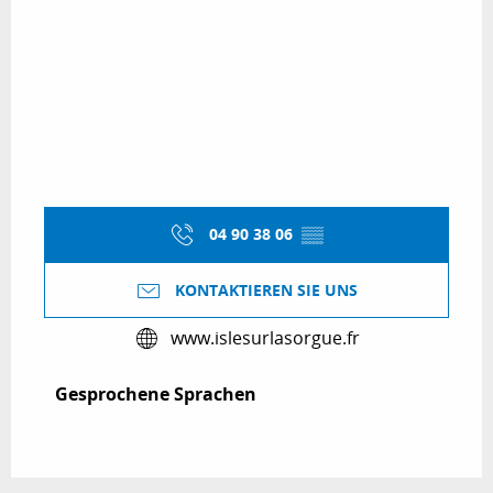
04 90 38 06
▒▒
KONTAKTIEREN SIE UNS
www.islesurlasorgue.fr
Gesprochene Sprachen
Gesprochene Sprachen