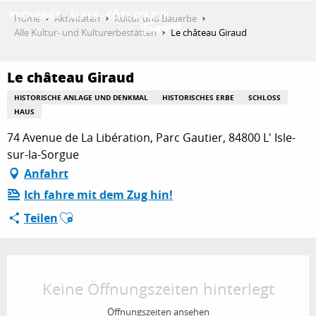
Aller
Home
Aktivitäten
Kultur und Bauerbe
au
Alle Kultur- und Kulturerbestätten
Le château Giraud
contenu
ENTDECKEN
principal
Le château Giraud
HISTORISCHE ANLAGE UND DENKMAL
HISTORISCHES ERBE
SCHLOSS
AKTIVITÄTEN
HAUS
74 Avenue de La Libération, Parc Gautier, 84800 L' Isle-
sur-la-Sorgue
AUFENTHALT
Anfahrt
Ich fahre mit dem Zug hin!
Ajouter aux favoris
Teilen
ESPACE PRO
Öffnungszeiten & Kontaktdaten
Keine Öffnungszeiten hinterlegt
Öffnungszeiten ansehen