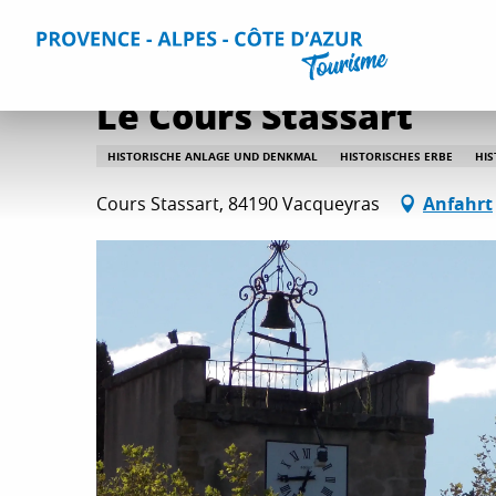
Aller
Home
Aktivitäten
Kultur und Bauerbe
Alle Kultur- 
au
contenu
principal
Le Cours Stassart
HISTORISCHE ANLAGE UND DENKMAL
HISTORISCHES ERBE
HIS
Cours Stassart, 84190 Vacqueyras
Anfahrt