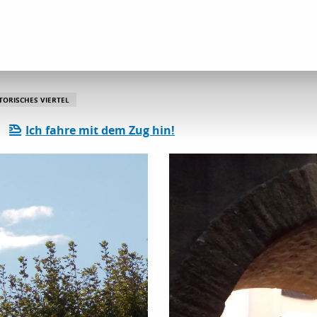
und Kulturerbestätten
Le Cours Stassart
TORISCHES VIERTEL
Ich fahre mit dem Zug hin!