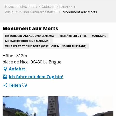
Aller
Home
Aktivitäten
Kultur und Bauerbe
au
Alle Kultur- und Kulturerbestätten
Monument aux Morts
contenu
ENTDECKEN
principal
Monument aux Morts
HISTORISCHE ANLAGE UND DENKMAL
MILITÄRISCHES ERBE
MAHNMAL
AKTIVITÄTEN
MILITÄRFRIEDHOF UND MAHNMAL
VILLE D'ART ET D'HISTOIRE (GESCHICHTS- UND KULTURSTADT)
Höhe : 812m
AUFENTHALT
place de Nice, 06430 La Brigue
Anfahrt
Ich fahre mit dem Zug hin!
ESPACE PRO
Ajouter aux favoris
Teilen