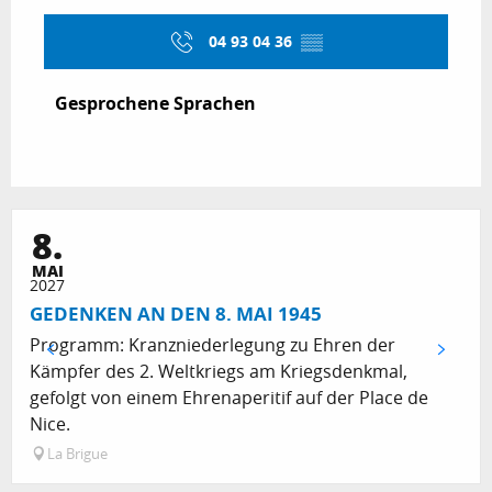
04 93 04 36
▒▒
Gesprochene Sprachen
Gesprochene Sprachen
8.
MAI
2027
GEDENKEN AN DEN 8. MAI 1945
Programm: Kranzniederlegung zu Ehren der
Kämpfer des 2. Weltkriegs am Kriegsdenkmal,
gefolgt von einem Ehrenaperitif auf der Place de
Nice.
La Brigue