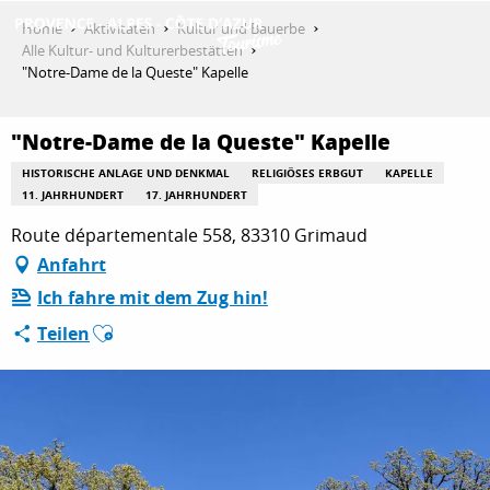
Aller
Home
Aktivitäten
Kultur und Bauerbe
au
Alle Kultur- und Kulturerbestätten
contenu
"Notre-Dame de la Queste" Kapelle
ENTDECKEN
principal
"Notre-Dame de la Queste" Kapelle
AKTIVITÄTEN
HISTORISCHE ANLAGE UND DENKMAL
RELIGIÖSES ERBGUT
KAPELLE
11. JAHRHUNDERT
17. JAHRHUNDERT
Route départementale 558, 83310 Grimaud
AUFENTHALT
Anfahrt
Ich fahre mit dem Zug hin!
Ajouter aux favoris
Teilen
ESPACE PRO