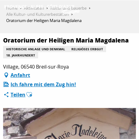
Aller
Home
Aktivitäten
Kultur und Bauerbe
au
Alle Kultur- und Kulturerbestätten
contenu
Oratorium der Heiligen Maria Magdalena
ENTDECKEN
principal
Oratorium der Heiligen Maria Magdalena
AKTIVITÄTEN
HISTORISCHE ANLAGE UND DENKMAL
RELIGIÖSES ERBGUT
18. JAHRHUNDERT
Village, 06540 Breil-sur-Roya
AUFENTHALT
Anfahrt
Ich fahre mit dem Zug hin!
Ajouter aux favoris
Teilen
ESPACE PRO