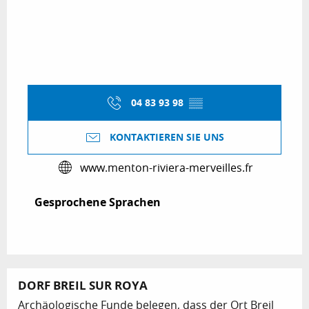
04 83 93 98
▒▒
KONTAKTIEREN SIE UNS
www.menton-riviera-merveilles.fr
Gesprochene Sprachen
Gesprochene Sprachen
DORF BREIL SUR ROYA
Archäologische Funde belegen, dass der Ort Breil