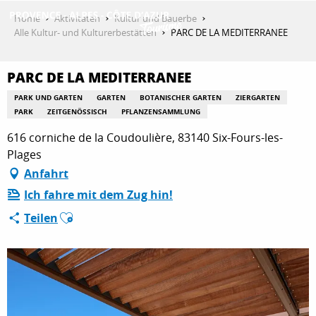
Aller
Home
Aktivitäten
Kultur und Bauerbe
au
Alle Kultur- und Kulturerbestätten
PARC DE LA MEDITERRANEE
contenu
ENTDECKEN
principal
PARC DE LA MEDITERRANEE
PARK UND GARTEN
GARTEN
BOTANISCHER GARTEN
ZIERGARTEN
AKTIVITÄTEN
PARK
ZEITGENÖSSISCH
PFLANZENSAMMLUNG
616 corniche de la Coudoulière, 83140 Six-Fours-les-
Plages
AUFENTHALT
Anfahrt
Ich fahre mit dem Zug hin!
Ajouter aux favoris
Teilen
ESPACE PRO