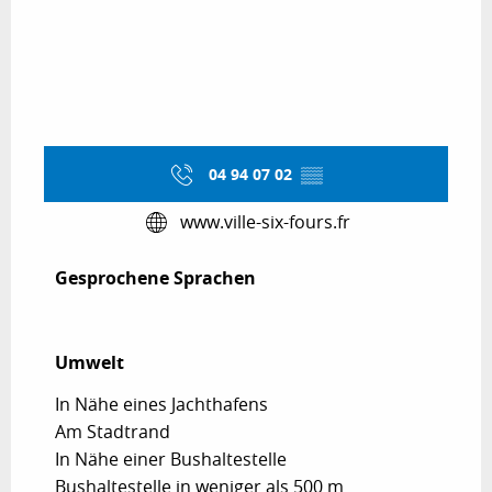
04 94 07 02
▒▒
www.ville-six-fours.fr
Gesprochene Sprachen
Gesprochene Sprachen
Umwelt
Umwelt
In Nähe eines Jachthafens
Am Stadtrand
In Nähe einer Bushaltestelle
Bushaltestelle in weniger als 500 m