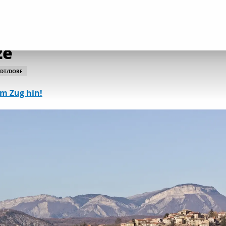
und Kulturerbestätten
Village perché de Thèze
ze
DT/DORF
em Zug hin!