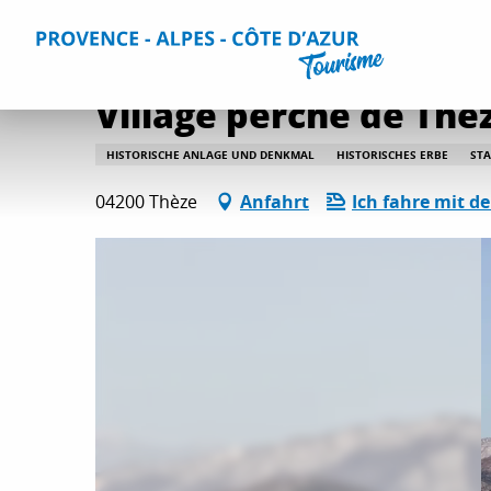
Aller
Home
Aktivitäten
Kultur und Bauerbe
Alle Kultur- 
au
contenu
principal
Village perché de Thè
HISTORISCHE ANLAGE UND DENKMAL
HISTORISCHES ERBE
STA
04200 Thèze
Anfahrt
Ich fahre mit d