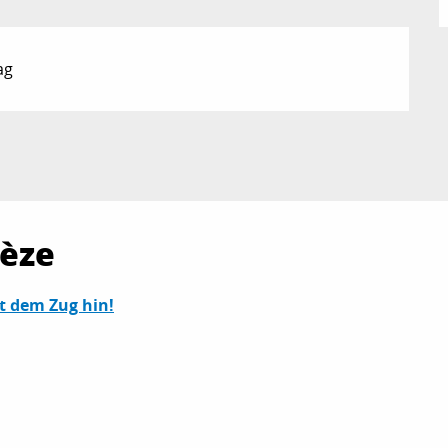
ag
hèze
it dem Zug hin!