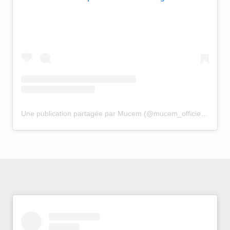
Une publication partagée par Mucem (@mucem_officiel)
le
14 F