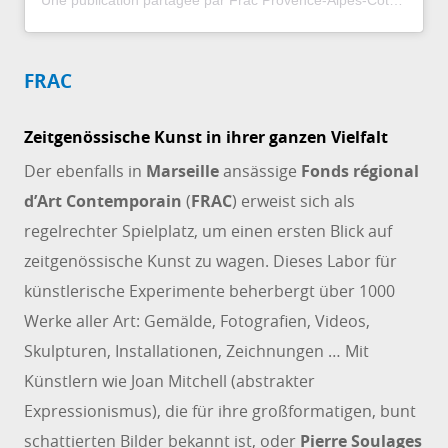
Une publication partagée par Frac Provence-Alpes-Côted’Azur (@frac_provencealpescotedazur)
FRAC
Zeitgenössische Kunst in ihrer ganzen Vielfalt
Der ebenfalls in
Marseille
ansässige
Fonds régional
d’Art Contemporain
(
FRAC
) erweist sich als
regelrechter Spielplatz, um einen ersten Blick auf
zeitgenössische Kunst zu wagen. Dieses Labor für
künstlerische Experimente beherbergt über 1000
Werke aller Art: Gemälde, Fotografien, Videos,
Skulpturen, Installationen, Zeichnungen … Mit
Künstlern wie Joan Mitchell (abstrakter
Expressionismus), die für ihre großformatigen, bunt
schattierten Bilder bekannt ist, oder
Pierre Soulages