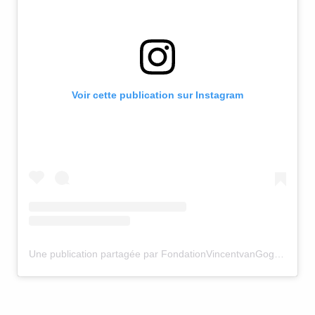
Voir cette publication sur Instagram
Une publication partagée par FondationVincentvanGoghArles (@fondationvincentvangogharles)