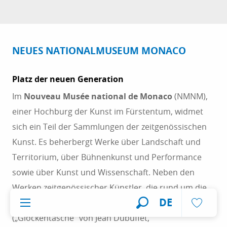
NEUES NATIONALMUSEUM MONACO
Platz der neuen Generation
Im
Nouveau Musée national de Monaco
(NMNM),
einer Hochburg der Kunst im Fürstentum, widmet
sich ein Teil der Sammlungen der zeitgenössischen
Kunst. Es beherbergt Werke über Landschaft und
Territorium, über Bühnenkunst und Performance
sowie über Kunst und Wissenschaft. Neben den
Werken zeitgenössischer Künstler, die rund um die
Voir l
DE
Villa Paloma
und die
Villa Sauber
zu sehen sind
Suche
(„Glockentasche“ von Jean Dubuffet,