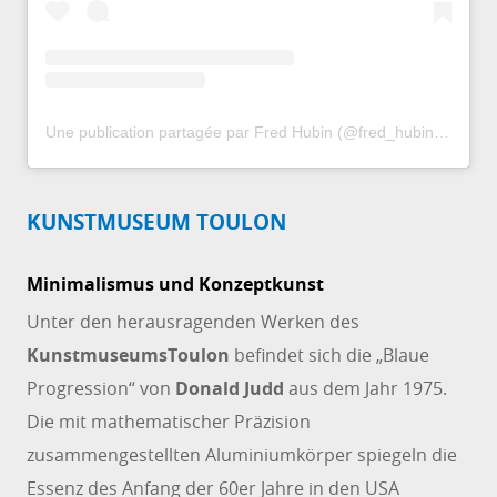
Une publication partagée par Fred Hubin (@fred_hubin)
le
5 Ao
KUNSTMUSEUM TOULON
Minimalismus und Konzeptkunst
Unter den herausragenden Werken des
Kunstmuseums
Toulon
befindet sich die „Blaue
Progression“ von
Donald Judd
aus dem Jahr 1975.
Die mit mathematischer Präzision
zusammengestellten Aluminiumkörper spiegeln die
Essenz des Anfang der 60er Jahre in den USA