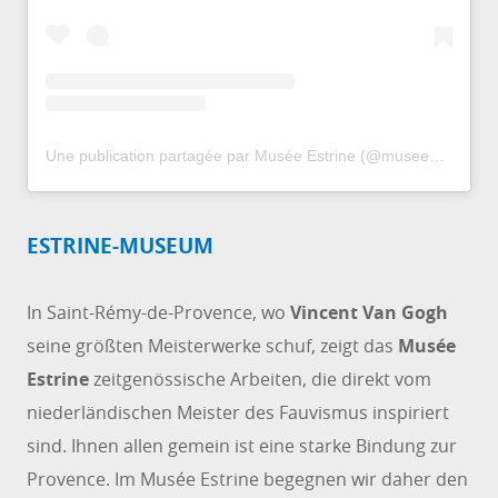
Une publication partagée par Musée Estrine (@museeestrine)
l
ESTRINE-MUSEUM
In Saint-Rémy-de-Provence, wo
Vincent Van Gogh
seine größten Meisterwerke schuf, zeigt das
Musée
Estrine
zeitgenössische Arbeiten, die direkt vom
niederländischen Meister des Fauvismus inspiriert
sind. Ihnen allen gemein ist eine starke Bindung zur
Provence. Im Musée Estrine begegnen wir daher den