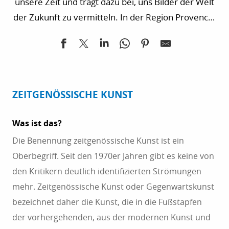
unsere Zeit und trägt dazu bei, uns Bilder der Welt
der Zukunft zu vermitteln. In der Region Provence-
Alpes-Côte d’Azur von Toulon bis Marseille, Arles
und Saint-Paul-de-Vence erkunden wir ihr
unorthodoxes exzentrisches Universum, das immer
wieder neu zum Nachdenken anregt.
ZEITGENÖSSISCHE KUNST
Was ist das?
Die Benennung zeitgenössische Kunst ist ein
Oberbegriff. Seit den 1970er Jahren gibt es keine von
den Kritikern deutlich identifizierten Strömungen
mehr. Zeitgenössische Kunst oder Gegenwartskunst
bezeichnet daher die Kunst, die in die Fußstapfen
der vorhergehenden, aus der modernen Kunst und