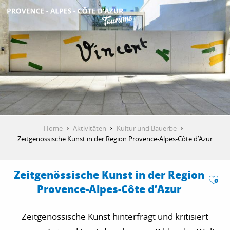
Aller
au
contenu
ENTDECKEN
principal
AKTIVITÄTEN
AUFENTHALT
Home
Aktivitäten
Kultur und Bauerbe
Zeitgenössische Kunst in der Region Provence-Alpes-Côte d’Azur
ESPACE PRO
Zeitgenössische Kunst in der Region
Ajo
Provence-Alpes-Côte d’Azur
Zeitgenössische Kunst hinterfragt und kritisiert