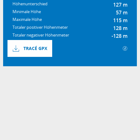
Höhenunterschied
127 m
Minimale Höhe
57 m
Maximale Höhe
115 m
Totaler positiver Höhenmeter
128 m
Totaler negativer Höhenmeter
-128 m
Dokumentation
Mit GP
TRACÉ GPX
127 m de Höhenunterschied
Höhenunterschied