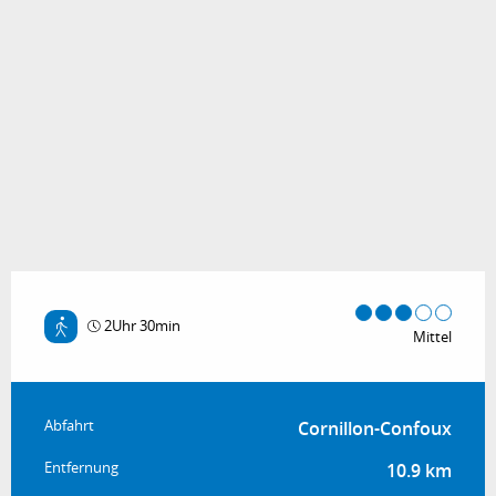
2Uhr 30min
Mittel
Praktische Informationen
Abfahrt
Cornillon-Confoux
Entfernung
10.9 km