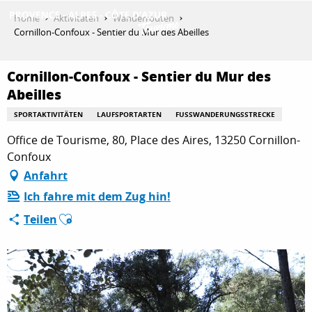
Aller
Home
Aktivitäten
Wanderrouten
au
Cornillon-Confoux - Sentier du Mur des Abeilles
contenu
ENTDECKEN
principal
Cornillon-Confoux - Sentier du Mur des
Abeilles
AKTIVITÄTEN
SPORTAKTIVITÄTEN
LAUFSPORTARTEN
FUSSWANDERUNGSSTRECKE
Office de Tourisme, 80, Place des Aires, 13250 Cornillon-
Confoux
AUFENTHALT
Anfahrt
Ich fahre mit dem Zug hin!
Ajouter aux favoris
ESPACE PRO
Teilen