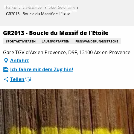
Aller
Home
Aktivitäten
Wanderrouten
au
GR2013 - Boucle du Massif de l'Etoile
contenu
ENTDECKEN
principal
GR2013 - Boucle du Massif de l'Etoile
SPORTAKTIVITÄTEN
LAUFSPORTARTEN
FUSSWANDERUNGSSTRECKE
AKTIVITÄTEN
Gare TGV d'Aix en Provence, D9F, 13100 Aix-en-Provence
Anfahrt
Ich fahre mit dem Zug hin!
AUFENTHALT
Ajouter aux favoris
Teilen
ESPACE PRO