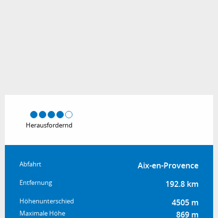
Herausfordernd
Praktische Informationen
Abfahrt
Aix-en-Provence
Entfernung
192.8 km
Höhenunterschied
4505 m
Maximale Höhe
869 m