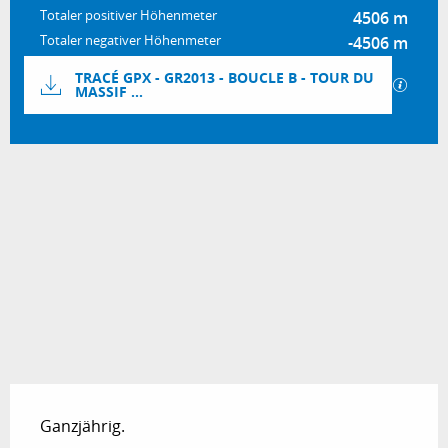
Totaler positiver Höhenmeter
4506 m
Totaler negativer Höhenmeter
-4506 m
Dokumentation
TRACÉ GPX - GR2013 - BOUCLE B - TOUR DU
Mit GP
MASSIF ...
4505 m de Höhenunterschied
Höhenunterschied
Ganzjährig.