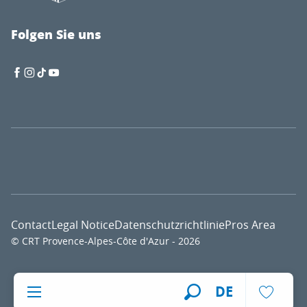
Folgen Sie uns
Contact
Legal Notice
Datenschutzrichtlinie
Pros Area
© CRT Provence-Alpes-Côte d'Azur - 2026
Voir l
DE