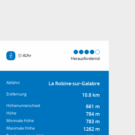
4Uhr
Herausfordernd
Praktische Informat
Abfahrt
La Robine-sur-Galabre
Entfernung
10.8 km
Höhenunterschied
661 m
Höhe
784 m
Minimale Höhe
783 m
Maximale Höhe
1262 m