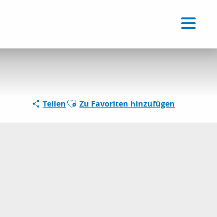
Voir les favoris
DE
Suche
Ajouter aux favoris
Teilen
Zu Favoriten hinzufügen