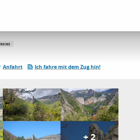
le
RECKE
Anfahrt
Ich fahre mit dem Zug hin!
+ 2