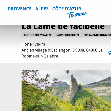
Aller
Home
Aktivitäten
Wanderrouten
La Lame de facibel
au
contenu
principal
La Lame de facibelle
KULTURAKTIVITÄTEN
LAUFSPORTARTEN
FUSSWANDERUNGSST
Höhe : 784m
Ancien village d'Esclangon, D900a, 04000 La
Robine-sur-Galabre