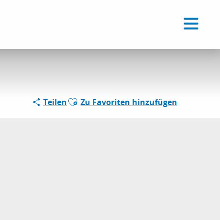
Voir les favoris
DE
Suche
Ajouter aux favoris
Teilen
Zu Favoriten hinzufügen