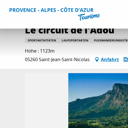
Aller
Home
Aktivitäten
Wanderrouten
Le circuit de l'Ado
au
contenu
principal
Le circuit de l'Adou
SPORTAKTIVITÄTEN
LAUFSPORTARTEN
FUSSWANDERUNGSSTRE
Höhe : 1123m
05260 Saint-Jean-Saint-Nicolas
Anfahrt