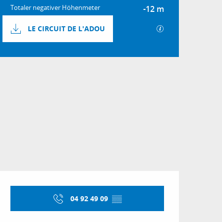
Totaler negativer Höhenmeter
-12 m
Dokumentation
Mit GPX / KML-D
LE CIRCUIT DE L'ADOU
Höhenunterschied
12 m de Höhenunterschied
Öffnungszeiten & Kon
04 92 49 09
▒▒