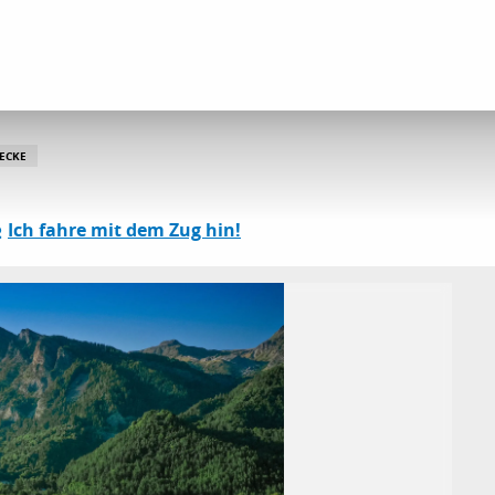
u
CKE
Ich fahre mit dem Zug hin!