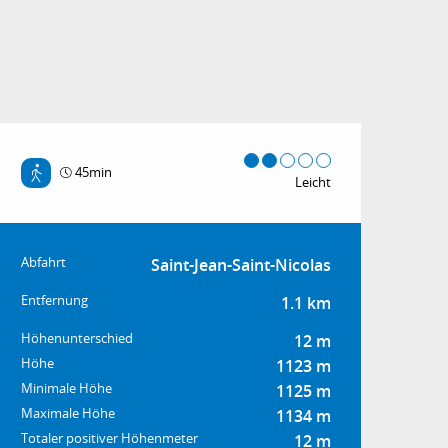
45min
Leicht
Praktische Informat
Abfahrt
Saint-Jean-Saint-Nicolas
Entfernung
1.1 km
Höhenunterschied
12 m
Höhe
1123 m
Minimale Höhe
1125 m
Maximale Höhe
1134 m
Totaler positiver Höhenmeter
12 m