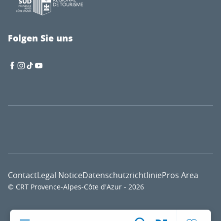
Folgen Sie uns
Contact
Legal Notice
Datenschutzrichtlinie
Pros Area
© CRT Provence-Alpes-Côte d'Azur - 2026
Voir l