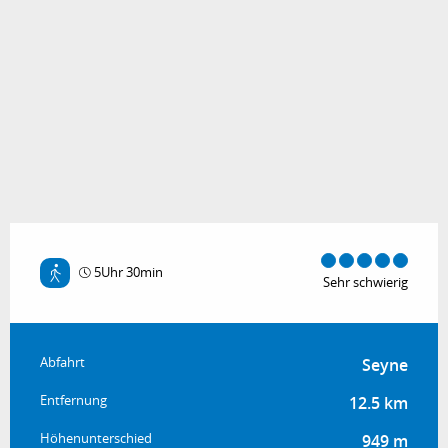
5Uhr 30min
Sehr schwierig
Praktische Informationen
Abfahrt
Seyne
Entfernung
12.5 km
Höhenunterschied
949 m