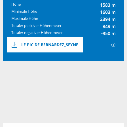
Höhe
1583 m
Minimale Höhe
1603 m
Maximale Höhe
2394 m
Totaler positiver Höhenmeter
949 m
Totaler negativer Höhenmeter
-950 m
Dokumentation
Mit GP
LE PIC DE BERNARDEZ_SEYNE
949 m de Höhenunterschied
Höhenunterschied