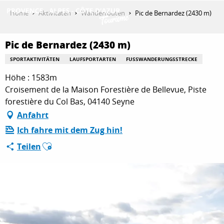
Aller
Home
Aktivitäten
Wanderrouten
Pic de Bernardez (2430 m)
au
contenu
ENTDECKEN
principal
Pic de Bernardez (2430 m)
SPORTAKTIVITÄTEN
LAUFSPORTARTEN
FUSSWANDERUNGSSTRECKE
Höhe : 1583m
AKTIVITÄTEN
Croisement de la Maison Forestière de Bellevue, Piste
forestière du Col Bas, 04140 Seyne
Anfahrt
AUFENTHALT
Ich fahre mit dem Zug hin!
Ajouter aux favoris
Teilen
ESPACE PRO