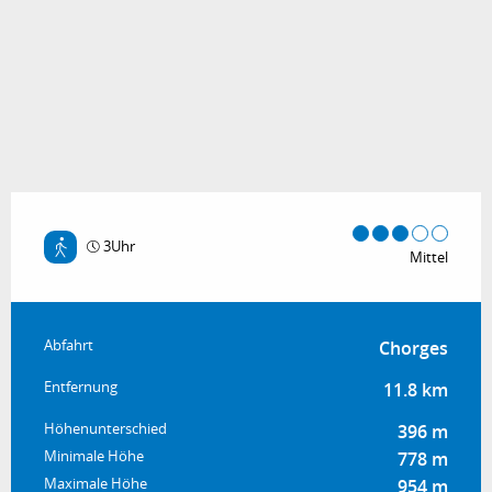
3Uhr
Mittel
Praktische Informationen
Abfahrt
Chorges
Entfernung
11.8 km
Höhenunterschied
396 m
Minimale Höhe
778 m
Maximale Höhe
954 m