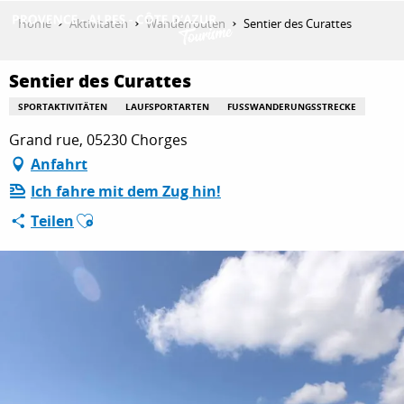
Aller
Home
Aktivitäten
Wanderrouten
Sentier des Curattes
au
contenu
ENTDECKEN
principal
Sentier des Curattes
SPORTAKTIVITÄTEN
LAUFSPORTARTEN
FUSSWANDERUNGSSTRECKE
Grand rue, 05230 Chorges
AKTIVITÄTEN
Anfahrt
Ich fahre mit dem Zug hin!
AUFENTHALT
Ajouter aux favoris
Teilen
ESPACE PRO