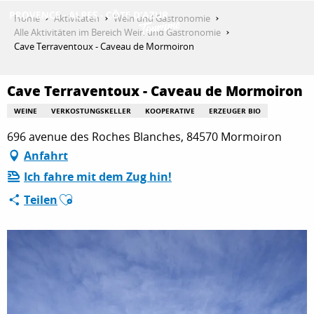
Aller
Home
Aktivitäten
Wein und Gastronomie
au
Alle Aktivitäten im Bereich Wein und Gastronomie
contenu
Cave Terraventoux - Caveau de Mormoiron
ENTDECKEN
principal
Cave Terraventoux - Caveau de Mormoiron
AKTIVITÄTEN
WEINE
VERKOSTUNGSKELLER
KOOPERATIVE
ERZEUGER BIO
696 avenue des Roches Blanches, 84570 Mormoiron
Anfahrt
AUFENTHALT
Ich fahre mit dem Zug hin!
Ajouter aux favoris
Teilen
ESPACE PRO