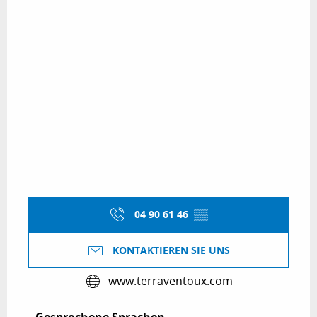
04 90 61 46
▒▒
KONTAKTIEREN SIE UNS
www.terraventoux.com
Gesprochene Sprachen
Gesprochene Sprachen