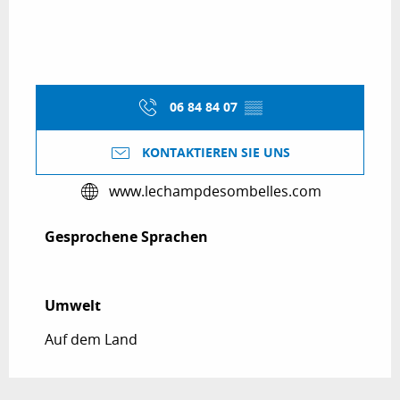
06 84 84 07
▒▒
KONTAKTIEREN SIE UNS
www.lechampdesombelles.com
Gesprochene Sprachen
Gesprochene Sprachen
Umwelt
Umwelt
Auf dem Land