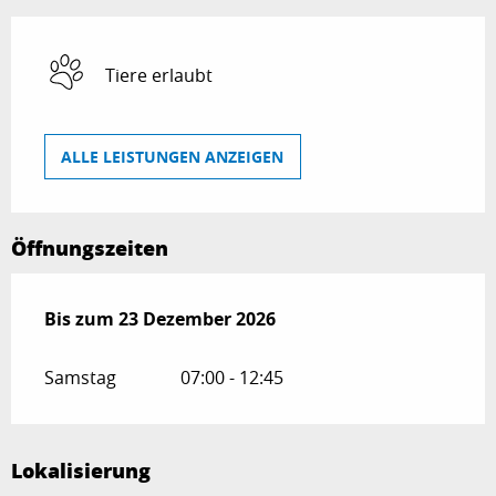
Tiere erlaubt
ALLE LEISTUNGEN ANZEIGEN
Öffnungszeiten
vom
Bis zum
15 April 2026
23 Dezember 2026
bis zum
23 Dezember 2026
Samstag
07:00 - 12:45
Lokalisierung