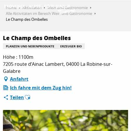
Aller
Home
Aktivitäten
Wein und Gastronomie
au
Alle Aktivitäten im Bereich Wein und Gastronomie
contenu
Le Champ des Ombelles
ENTDECKEN
principal
Le Champ des Ombelles
AKTIVITÄTEN
PLANZEN UND NEBENPRODUKTE
ERZEUGER BIO
Höhe : 1100m
7205 route d’Ainac Lambert, 04000 La Robine-sur-
AUFENTHALT
Galabre
Anfahrt
Ich fahre mit dem Zug hin!
ESPACE PRO
Ajouter aux favoris
Teilen