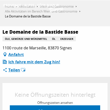
Aller
Home
Aktivitäten
Wein und Gastronomie
au
Alle Aktivitäten im Bereich Wein und Gastronomie
contenu
Le Domaine de la Bastide Basse
ENTDECKEN
principal
Le Domaine de la Bastide Basse
AKTIVITÄTEN
ÖLE, GEWÜRZE UND WÜRZMITTEL
ÖL
ERZEUGER
1100 route de Marseille, 83870 Signes
Anfahrt
AUFENTHALT
Ich fahre mit dem Zug hin!
Ajouter aux favoris
Teilen
ESPACE PRO
Öffnungszeiten & Kontaktdaten
Keine Öffnungszeiten hinterlegt
Öffnungszeiten ansehen