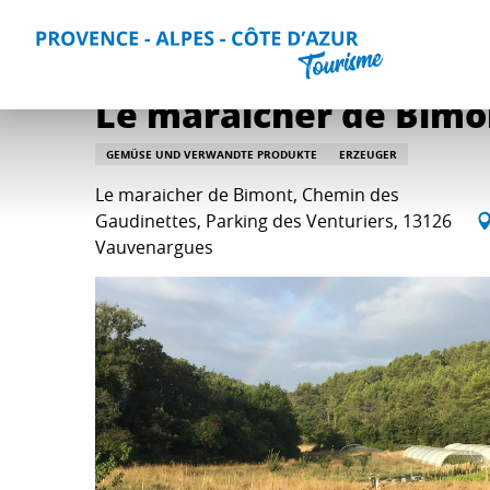
Aller
Home
Aktivitäten
Wein und Gastronomie
Alle Akti
au
contenu
principal
Le maraicher de Bimo
GEMÜSE UND VERWANDTE PRODUKTE
ERZEUGER
Le maraicher de Bimont, Chemin des
Gaudinettes, Parking des Venturiers, 13126
Vauvenargues