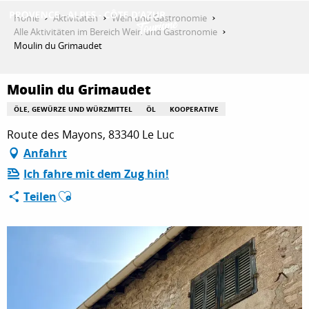
Aller
Home
Aktivitäten
Wein und Gastronomie
au
Alle Aktivitäten im Bereich Wein und Gastronomie
contenu
Moulin du Grimaudet
ENTDECKEN
principal
Moulin du Grimaudet
AKTIVITÄTEN
ÖLE, GEWÜRZE UND WÜRZMITTEL
ÖL
KOOPERATIVE
Route des Mayons, 83340 Le Luc
Anfahrt
AUFENTHALT
Ich fahre mit dem Zug hin!
Ajouter aux favoris
Teilen
ESPACE PRO