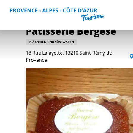
Aller
Home
Aktivitäten
Wein und Gastronomie
Alle Akti
au
contenu
principal
Pâtisserie Bergese
PLÄTZCHEN UND SÜSSWAREN
18 Rue Lafayette, 13210 Saint-Rémy-de-
Provence