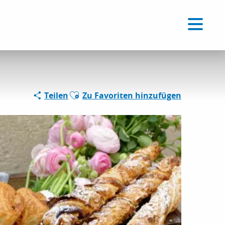
Voir les favoris
DE
Suche
Ajouter aux favoris
Teilen
Zu Favoriten hinzufügen