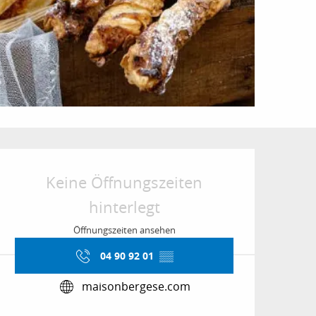
Öffnungszeiten & Kon
Keine Öffnungszeiten
hinterlegt
Öffnungszeiten ansehen
04 90 92 01
▒▒
maisonbergese.com