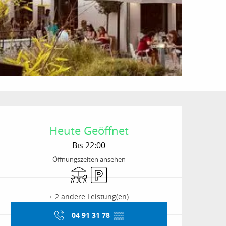
Öffnungszeiten & Kon
Heute Geöffnet
Bis 22:00
Öffnungszeiten ansehen
Terrasse
Parkplatz
+ 2 andere Leistung(en)
04 91 31 78
▒▒