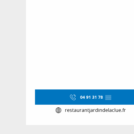
04 91 31 78
▒▒
restaurantjardindelaclue.fr