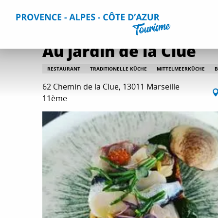
Aller
Home
Aufenthalt
Restaurants
Alle Restaurants
Au
au
contenu
principal
Au jardin de la Clue
RESTAURANT
TRADITIONELLE KÜCHE
MITTELMEERKÜCHE
B
62 Chemin de la Clue, 13011 Marseille
11ème