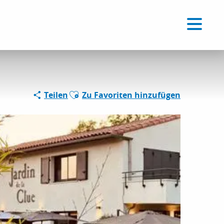
Voir les favoris
DE
Suche
Ajouter aux favoris
Teilen
Zu Favoriten hinzufügen