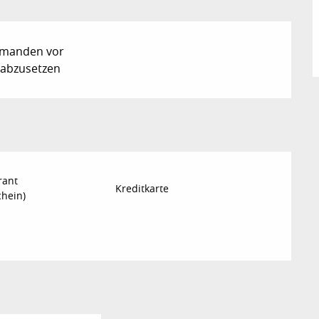
jemanden vor
 abzusetzen
rant
Kreditkarte
chein)