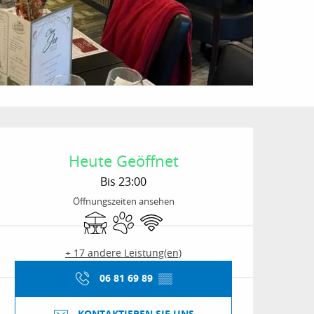
Öffnungszeiten & Kon
Heute Geöffnet
Bis 23:00
Öffnungszeiten ansehen
Terrasse
Tiere erlaubt
Wi-Fi
+ 17 andere Leistung(en)
06 81 69 89
▒▒
KONTAKTIEREN SIE UNS