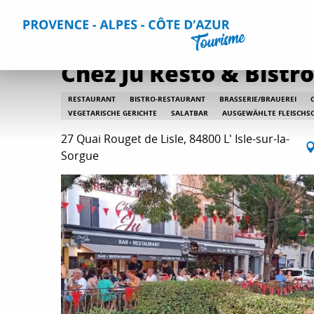
Aller
Home
Aufenthalt
Restaurants
Alle Restaurants
Ch
au
contenu
principal
Chez Ju Resto & Bistro
RESTAURANT
BISTRO-RESTAURANT
BRASSERIE/BRAUEREI
VEGETARISCHE GERICHTE
SALATBAR
AUSGEWÄHLTE FLEISCHS
27 Quai Rouget de Lisle, 84800 L' Isle-sur-la-
Sorgue