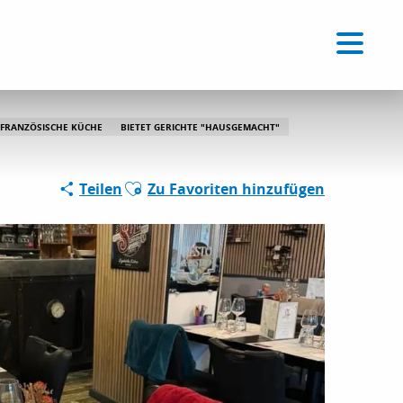
Voir les favoris
DE
Suche
 FRANZÖSISCHE KÜCHE
BIETET GERICHTE "HAUSGEMACHT"
Ajouter aux favoris
Teilen
Zu Favoriten hinzufügen