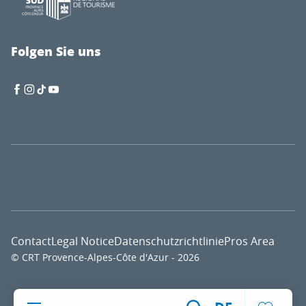
Folgen Sie uns
Contact
Legal Notice
Datenschutzrichtlinie
Pros Area
© CRT Provence-Alpes-Côte d'Azur - 2026
Voir l