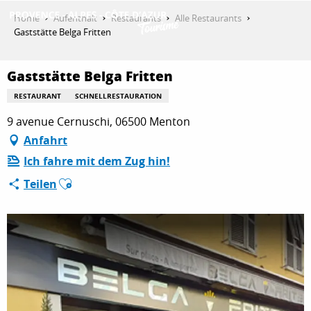
Aller
Home
Aufenthalt
Restaurants
Alle Restaurants
au
Gaststätte Belga Fritten
contenu
ENTDECKEN
principal
Gaststätte Belga Fritten
RESTAURANT
SCHNELLRESTAURATION
AKTIVITÄTEN
9 avenue Cernuschi, 06500 Menton
Anfahrt
Ich fahre mit dem Zug hin!
AUFENTHALT
Ajouter aux favoris
Teilen
ESPACE PRO