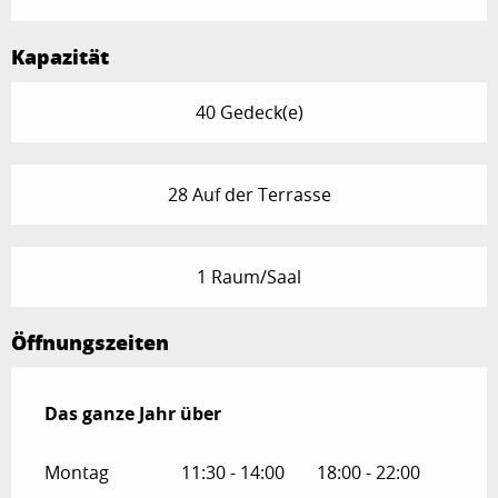
Kapazität
40 Gedeck(e)
28 Auf der Terrasse
1 Raum/Saal
Öffnungszeiten
Das ganze Jahr über
Das ganze Jahr über
Montag
11:30 - 14:00
18:00 - 22:00