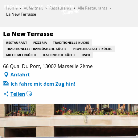
Aller
Home
Aufenthalt
Restaurants
Alle Restaurants
au
La New Terrasse
contenu
ENTDECKEN
principal
La New Terrasse
RESTAURANT
PIZZERIA
TRADITIONELLE KÜCHE
AKTIVITÄTEN
TRADITIONELLE FRANZÖSISCHE KÜCHE
PROVENZALISCHE KÜCHE
MITTELMEERKÜCHE
ITALIENISCHE KÜCHE
FISCH
66 Quai Du Port, 13002 Marseille 2ème
AUFENTHALT
Anfahrt
Ich fahre mit dem Zug hin!
Ajouter aux favoris
Teilen
ESPACE PRO