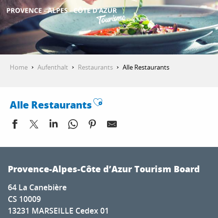
Aller
au
contenu
ENTDECKEN
principal
Home
Aufenthalt
Restaurants
Alle Restaurants
AKTIVITÄTEN
Ajouter aux favoris
Alle Restaurants
AUFENTHALT
Mas de l'Etoile
ESPACE PRO
Caruso Caffè
Provence-Alpes-Côte d’Azur Tourism Board
Maison Yellow
64 La Canebière
Restaurant Plage Beau Rivage
CS 10009
Oustau de Baumanière
13231 MARSEILLE Cedex 01
Le Coin des Amis