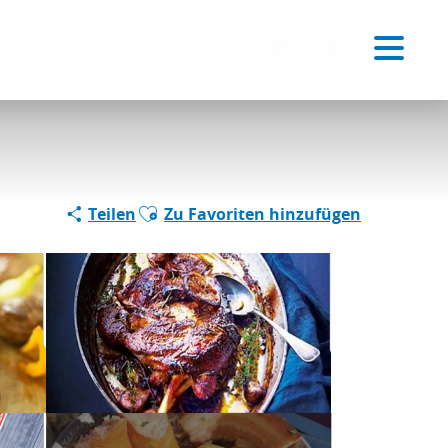
Voir les favoris
DE
Suche
Ajouter aux favoris
Teilen
Zu Favoriten hinzufügen