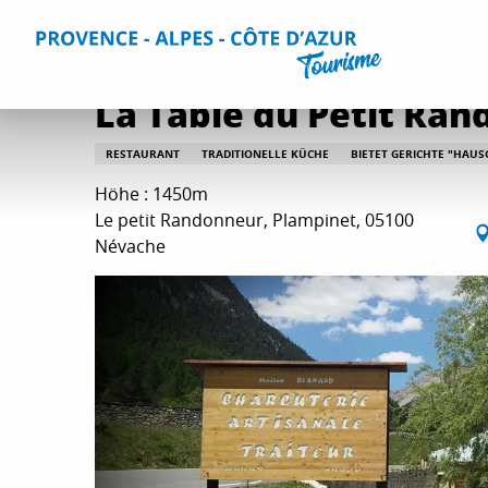
Aller
Home
Aufenthalt
Restaurants
Alle Restaurants
La
au
contenu
principal
La Table du Petit Ra
RESTAURANT
TRADITIONELLE KÜCHE
BIETET GERICHTE "HAU
Höhe : 1450m
Le petit Randonneur, Plampinet, 05100
Névache