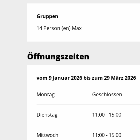
Gruppen
Gruppen
14 Person (en) Max
Öffnungszeiten
vom
vom
9 Januar 2026
9 Januar 2026
bis zum
bis zum
29 März 2026
29 März 2026
Montag
Geschlossen
Dienstag
11:00 - 15:00
Mittwoch
11:00 - 15:00