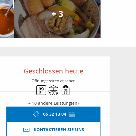
+ 3
Öffnungszeiten & Kon
Geschlossen heute
Öffnungszeiten ansehen
Parkplatz
Terrasse
Verkauf zum Mitnehmen
+ 10 andere Leistung(en)
06 32 13 04
▒▒
KONTAKTIEREN SIE UNS