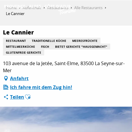
Aller
Home
Aufenthalt
Restaurants
Alle Restaurants
au
Le Cannier
contenu
ENTDECKEN
principal
Le Cannier
RESTAURANT
TRADITIONELLE KÜCHE
MEERESFRÜCHTE
AKTIVITÄTEN
MITTELMEERKÜCHE
FISCH
BIETET GERICHTE "HAUSGEMACHT"
GLUTENFREIE GERICHTE
103 avenue de la Jetée, Saint-Elme, 83500 La Seyne-sur-
AUFENTHALT
Mer
Anfahrt
Ich fahre mit dem Zug hin!
ESPACE PRO
Ajouter aux favoris
Teilen