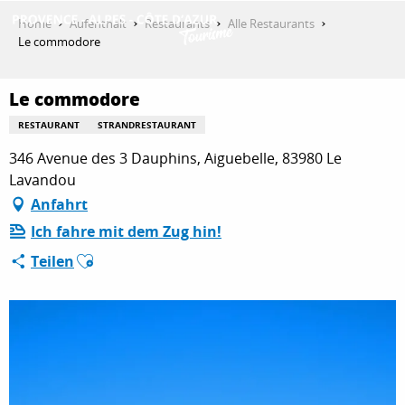
Aller
Home
Aufenthalt
Restaurants
Alle Restaurants
au
Le commodore
contenu
ENTDECKEN
principal
Le commodore
RESTAURANT
STRANDRESTAURANT
AKTIVITÄTEN
346 Avenue des 3 Dauphins, Aiguebelle, 83980 Le
Lavandou
Anfahrt
AUFENTHALT
Ich fahre mit dem Zug hin!
Ajouter aux favoris
Teilen
ESPACE PRO