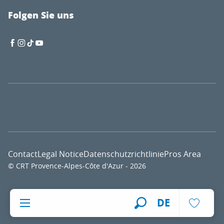
Folgen Sie uns
Contact
Legal Notice
Datenschutzrichtlinie
Pros Area
© CRT Provence-Alpes-Côte d'Azur - 2026
Voir l
DE
Suche