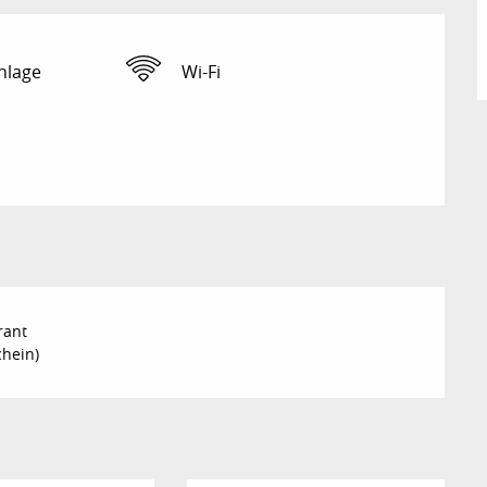
nlage
Wi-Fi
rant
chein)