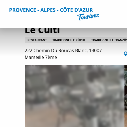
Aller
Home
Aufenthalt
Restaurants
Alle Restaurants
Le
au
contenu
principal
Le Culti
RESTAURANT
TRADITIONELLE KÜCHE
TRADITIONELLE FRANZÖ
222 Chemin Du Roucas Blanc, 13007
Marseille 7ème