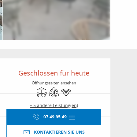
Öffnungszeiten & Kon
Geschlossen für heute
Öffnungszeiten ansehen
Terrasse
Klimaanlage
Wi-Fi
+ 5 andere Leistung(en)
07 49 95 49
▒▒
KONTAKTIEREN SIE UNS