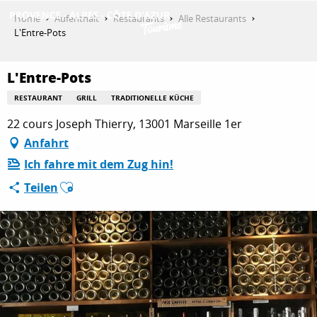
Aller
Home
Aufenthalt
Restaurants
Alle Restaurants
au
L'Entre-Pots
contenu
ENTDECKEN
principal
L'Entre-Pots
RESTAURANT
GRILL
TRADITIONELLE KÜCHE
AKTIVITÄTEN
22 cours Joseph Thierry, 13001 Marseille 1er
Anfahrt
Ich fahre mit dem Zug hin!
AUFENTHALT
Ajouter aux favoris
Teilen
ESPACE PRO