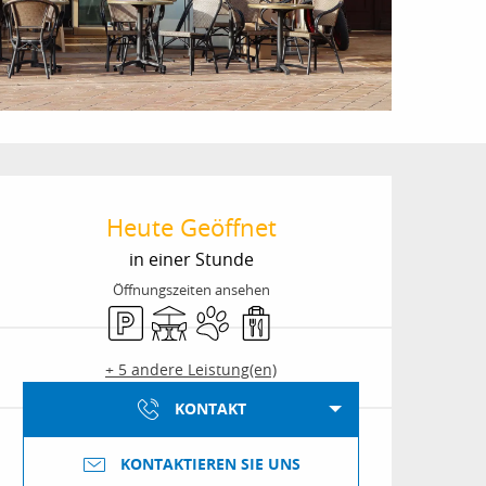
Öffnungszeiten & Kon
Heute Geöffnet
in einer Stunde
Öffnungszeiten ansehen
Parkplatz
Terrasse
Tiere erlaubt
Verkauf zum Mitnehmen
+ 5 andere Leistung(en)
KONTAKT
KONTAKTIEREN SIE UNS