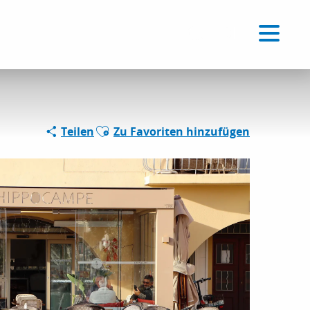
Voir les favoris
DE
Suche
Ajouter aux favoris
Teilen
Zu Favoriten hinzufügen