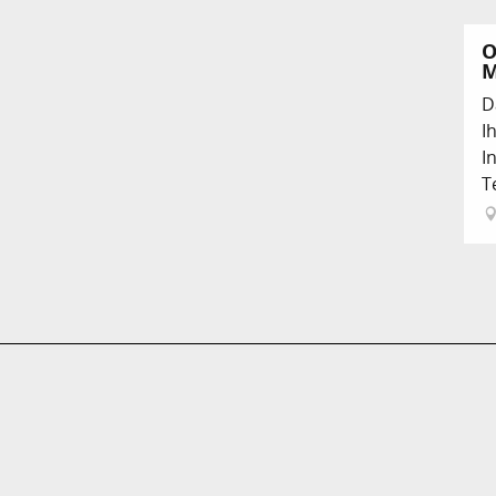
O
M
D
I
I
T