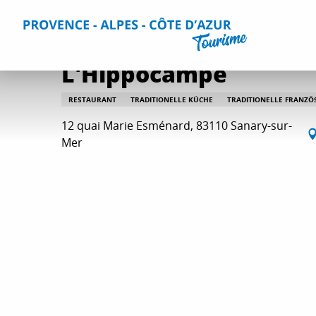
Aller
Home
Aufenthalt
Restaurants
Alle Restaurants
L
au
contenu
principal
L'Hippocampe
RESTAURANT
TRADITIONELLE KÜCHE
TRADITIONELLE FRANZÖ
12 quai Marie Esménard, 83110 Sanary-sur-
Mer